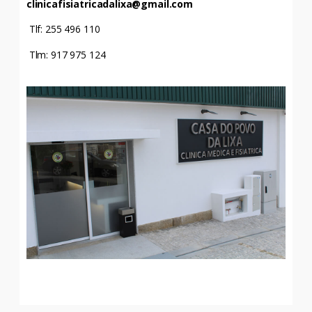
clinicafisiatricadalixa@gmail.com
Tlf:
255 496 110
Tlm:
917 975 124